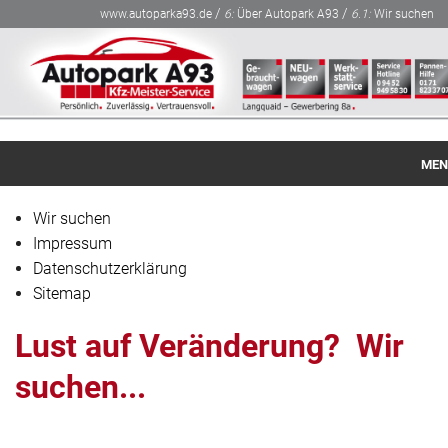
/
/
www.autoparka93.de
6:
Über Autopark A93
6.1:
Wir suchen
MEN
Startseite
Wir suchen
Impressum
Gebraucht-Fahrzeuge
Datenschutzerklärung
Sitemap
NEU-Fahrzeuge
Lust auf Veränderung? Wir
Finanzierung / Leasing
suchen...
Werkstatt-Service
Über Autopark A93