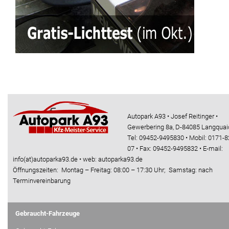
Autopark A93 • Josef Reitinger •
Gewerbering 8a, D-84085 Langquai
Tel: 09452-9495830 • Mobil: 0171-8
07 • Fax: 09452-9495832 • E-mail:
info(at)autoparka93.de • web: autoparka93.de
Öffnungszeiten: Montag – Freitag: 08:00 – 17:30 Uhr; Samstag: nach
Terminvereinbarung
Gebraucht-Fahrzeuge