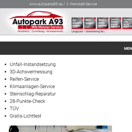
/
www.autoparka93.de
5:
Werkstatt-Service
MEN
Startseite
Unfall-Instandsetzung
3D-Achsvermessung
Gebraucht-Fahrzeuge
Reifen-Service
Klimaanlagen-Service
NEU-Fahrzeuge
Steinschlag-Reparatur
Finanzierung / Leasing
28-Punkte-Check
TÜV
Werkstatt-Service
Gratis-Lichttest
Über Autopark A93