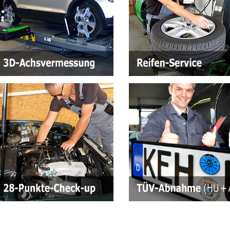
Klimaanlagen-Service
Sit
Steinschlag-Reparatur
28-Punkte-Check
TÜV
Gratis-Lichttest