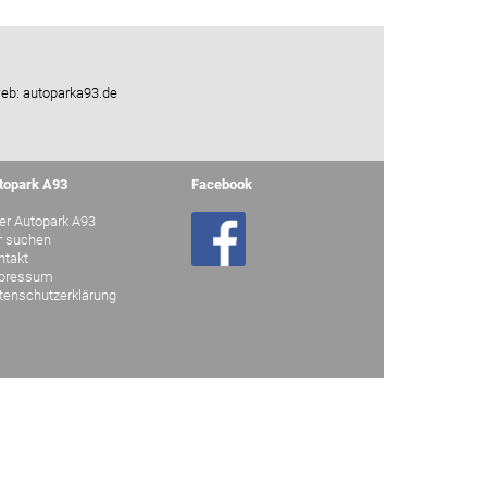
web: autoparka93.de
topark A93
Facebook
er Autopark A93
r suchen
ntakt
pressum
tenschutzerklärung