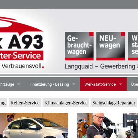
hrzeuge
Finanzierung / Leasing
Werkstatt-Service
Übe
ungnahme
Auto-Finanzierung
Unfall-Instandsetzung
Wir
ung
Reifen-Service
Klimaanlagen-Service
Steinschlag-Reparatur
Auto-Leasing
3D-Achsvermessung
Imp
Reifen-Service
Dat