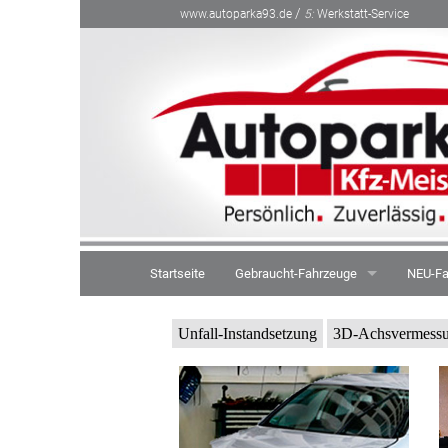
/
www.autoparka93.de
5:
Werkstatt-Service
Startseite
Gebraucht-Fahrzeuge
NEU-Fa
Gebrauchtwagen-Garantie
Inzahl
Unfall-Instandsetzung
3D-Achsvermess