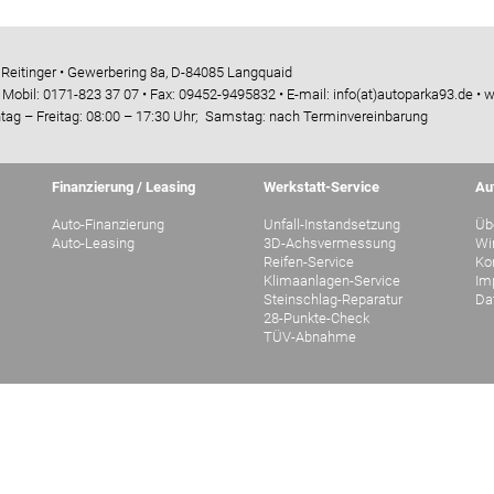
 Reitinger • Gewerbering 8a, D-84085 Langquaid
 Mobil: 0171-823 37 07 • Fax: 09452-9495832 • E-mail: info(at)autoparka93.de • 
tag – Freitag: 08:00 – 17:30 Uhr; Samstag: nach Terminvereinbarung
Finanzierung / Leasing
Werkstatt-Service
Au
Auto-Finanzierung
Unfall-Instandsetzung
Üb
Auto-Leasing
3D-Achsvermessung
Wi
Reifen-Service
Ko
Klimaanlagen-Service
Im
Steinschlag-Reparatur
Da
28-Punkte-Check
TÜV-Abnahme