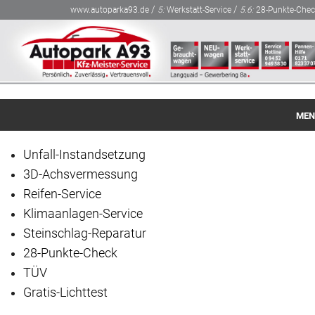
/
/
www.autoparka93.de
5:
Werkstatt-Service
5.6:
28-Punkte-Chec
MEN
Startseite
Unfall-Instandsetzung
3D-Achsvermessung
Gebraucht-Fahrzeuge
Reifen-Service
NEU-Fahrzeuge
Klimaanlagen-Service
Steinschlag-Reparatur
Finanzierung / Leasing
28-Punkte-Check
Werkstatt-Service
TÜV
Gratis-Lichttest
Über Autopark A93